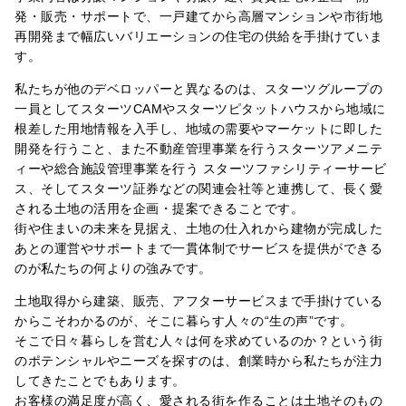
発・販売・サポートで、一戸建てから高層マンションや市街地
再開発まで
幅広いバリエーションの住宅の供給を手掛けていま
す。
私たちが他のデベロッパーと異なるのは、スターツグループの
一員としてスターツCAMやスターツピタットハウスから地域に
根差した
用地情報を入手し、地域の需要やマーケットに即した
開発を行うこと、また不動産管理事業を行うスターツアメニテ
ィーや総合施設管理事業を行う
スターツファシリティーサービ
ス、そしてスターツ証券などの関連会社等と連携して、長く愛
される土地の活用を企画・提案できることです。
街や住まいの未来を見据え、土地の仕入れから建物が完成した
あとの運営やサポートまで一貫体制でサービスを提供ができる
のが私たちの
何よりの強みです。
土地取得から建築、販売、アフターサービスまで手掛けている
からこそわかるのが、そこに暮らす人々の“生の声”です。
そこで日々暮らしを営む人々は何を求めているのか？という街
のポテンシャルやニーズを探すのは、創業時から私たちが注力
してきたこと
でもあります。
お客様の満足度が高く、愛される街を作ることは土地そのもの