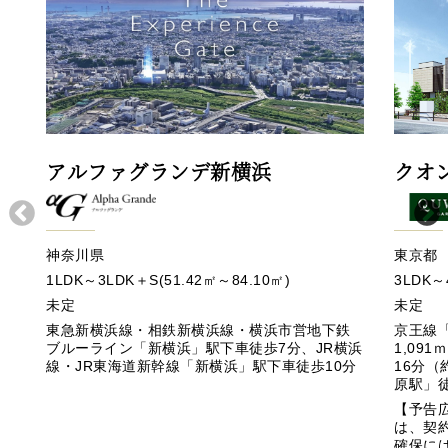
アルファグランデ新横浜
クオ
神奈川県
東京都
1LDK～3LDK＋S(51.42㎡～84.10㎡)
3LDK～
未定
未定
東急新横浜線・相鉄新横浜線・横浜市営地下鉄
京王線「
ブルーライン「新横浜」駅下車徒歩7分、JR横浜
1,09
線・JR東海道新幹線「新横浜」駅下車徒歩10分
16分（
原駅」徒
【予告
は、契
確保に