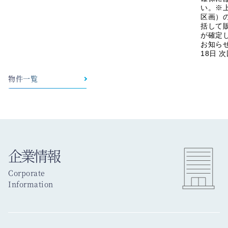
い。※
区画）
括して
が確定
お知らせ
18日 
物件一覧
企業情報
Corporate
Information