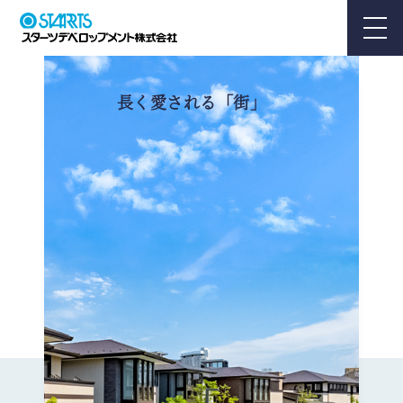
長
く
愛
さ
れ
る
「
街
」