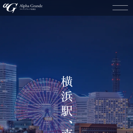
横
浜
東
駅
、