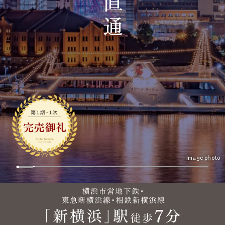
直
通
Image photo
image photo